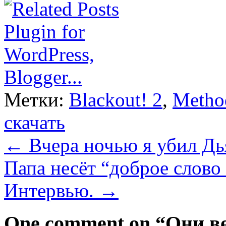
Метки:
Blackout! 2
,
Metho
скачать
←
Вчера ночью я убил Д
Папа несёт “доброе слово
Интервью.
→
One comment on “
Они в