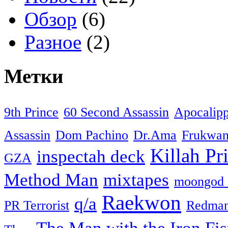
Обзор
(6)
Разное
(2)
Метки
9th Prince
60 Second Assassin
Apocalip
Assassin
Dom Pachino
Dr.Ama
Frukwa
Killah Pri
inspectah deck
GZA
Method Man
mixtapes
moongod 
Raekwon
q/a
PR Terrorist
Redma
The Man with the Iron Fis