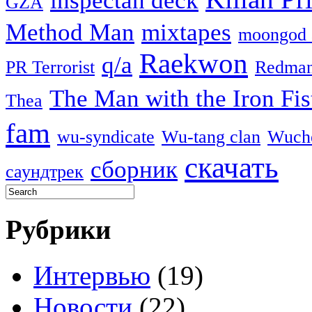
GZA
Method Man
mixtapes
moongod 
Raekwon
q/a
PR Terrorist
Redma
The Man with the Iron Fis
Thea
fam
wu-syndicate
Wu-tang clan
Wuch
скачать
сборник
саундтрек
Рубрики
Интервью
(19)
Новости
(22)