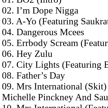
02. I’m Dope Nigga
03. A-Yo (Featuring Saukra
04. Dangerous Mcees
05. Errbody Scream (Featu
06. Hey Zulu
07. City Lights (Featuring
08. Father’s Day
09. Mrs International (Skit
Michelle Pinckney And Sau
10. Mrs International (Feat