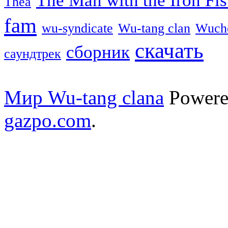
Thea
fam
wu-syndicate
Wu-tang clan
Wuch
скачать
сборник
саундтрек
Мир Wu-tang clana
Powere
gazpo.com
.