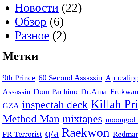
Новости
(22)
Обзор
(6)
Разное
(2)
Метки
9th Prince
60 Second Assassin
Apocalip
Assassin
Dom Pachino
Dr.Ama
Frukwa
Killah Pri
inspectah deck
GZA
Method Man
mixtapes
moongod 
Raekwon
q/a
PR Terrorist
Redma