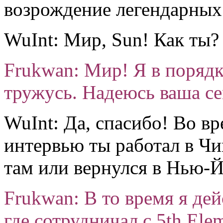
возрождение легендарных
WuInt: Мир, Sun! Как ты?
Frukwan: Мир! Я в порядк
тружусь. Надеюсь ваша се
WuInt: Да, спасибо! Во в
интервью ты работал в Чик
там или вернулся в Нью-
Frukwan: В то время я де
где сотрудничал с 5th Ele