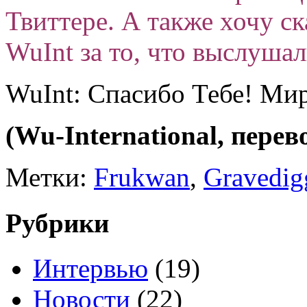
Твиттере. А также хочу ск
WuInt за то, что выслушал
WuInt: Спасибо Тебе! Ми
(Wu-International, перев
Метки:
Frukwan
,
Gravedig
Рубрики
Интервью
(19)
Новости
(22)