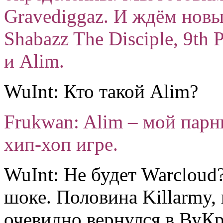
Gravediggaz. И ждём новых
Shabazz The Disciple, 9th P
и Alim.
WuInt: Кто такой Alim?
Frukwan: Alim – мой парн
хип-хоп игре.
WuInt: Не будет Warcloud?
шоке. Половина Killarmy,
очевидно вернулся в ВуКр