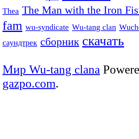
The Man with the Iron Fis
Thea
fam
wu-syndicate
Wu-tang clan
Wuch
скачать
сборник
саундтрек
Мир Wu-tang clana
Powere
gazpo.com
.