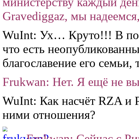
министерству каждый день
Gravediggaz, мы надеемся,
WuInt: Ух… Круто!!! В по
что есть неопубликованны
благославение его семьи, 
Frukwan: Нет. Я ещё не вы
WuInt: Как насчёт RZA и P
ними отношения?
Frukwan: Сейчас с Ри