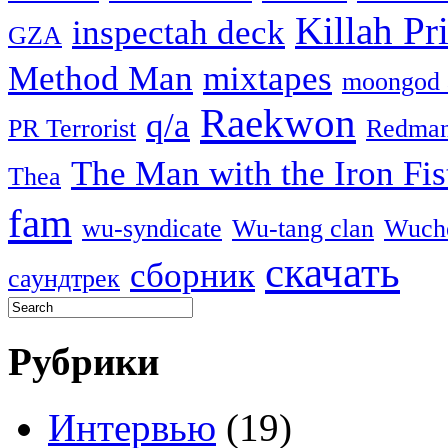
Killah Pri
inspectah deck
GZA
Method Man
mixtapes
moongod 
Raekwon
q/a
PR Terrorist
Redma
The Man with the Iron Fis
Thea
fam
wu-syndicate
Wu-tang clan
Wuch
скачать
сборник
саундтрек
Рубрики
Интервью
(19)