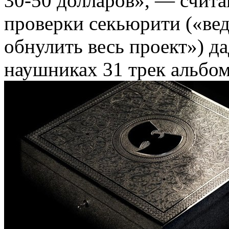
30-50 долларов», — счита
проверки секьюрити («вед
обнулить весь проект») д
наушниках 31 трек альбом