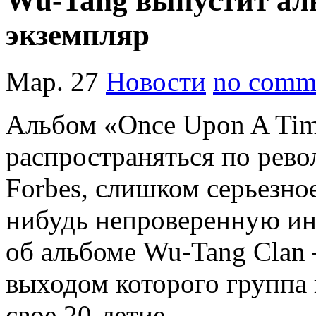
Wu-Tang выпустит ал
экземпляр
Мар. 27
Новости
no comm
Альбом «Once Upon A Time
распространяться по рев
Forbes, слишком серьезно
нибудь непроверенную и
об альбоме Wu-Tang Clan 
выходом которого группа 
свое 20-летие.