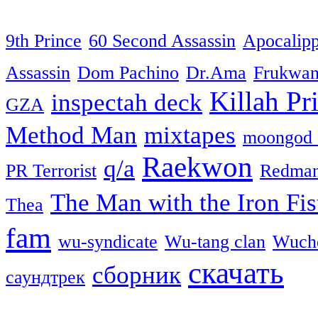
9th Prince
60 Second Assassin
Apocalip
Assassin
Dom Pachino
Dr.Ama
Frukwa
Killah Pri
inspectah deck
GZA
Method Man
mixtapes
moongod 
Raekwon
q/a
PR Terrorist
Redma
The Man with the Iron Fis
Thea
fam
wu-syndicate
Wu-tang clan
Wuch
скачать
сборник
саундтрек