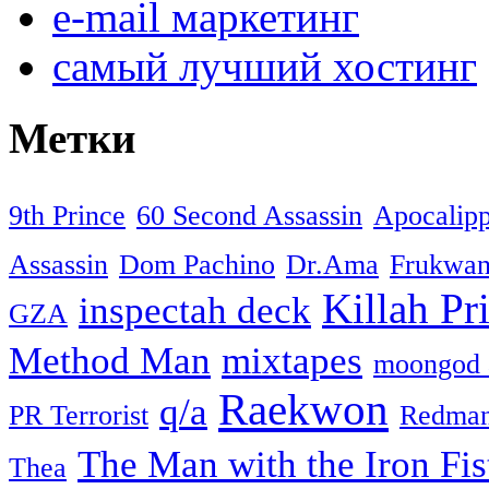
e-mail маркетинг
самый лучший хостинг
Метки
9th Prince
60 Second Assassin
Apocalip
Assassin
Dom Pachino
Dr.Ama
Frukwa
Killah Pri
inspectah deck
GZA
Method Man
mixtapes
moongod 
Raekwon
q/a
PR Terrorist
Redma
The Man with the Iron Fis
Thea