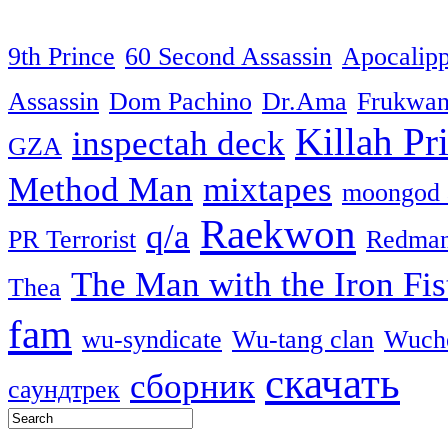
9th Prince
60 Second Assassin
Apocalip
Assassin
Dom Pachino
Dr.Ama
Frukwa
Killah Pri
inspectah deck
GZA
Method Man
mixtapes
moongod 
Raekwon
q/a
PR Terrorist
Redma
The Man with the Iron Fis
Thea
fam
wu-syndicate
Wu-tang clan
Wuch
скачать
сборник
саундтрек