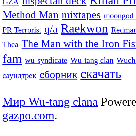
Killah Pri
inspectah deck
GZA
Method Man
mixtapes
moongod 
Raekwon
q/a
PR Terrorist
Redma
The Man with the Iron Fis
Thea
fam
wu-syndicate
Wu-tang clan
Wuch
скачать
сборник
саундтрек
Мир Wu-tang clana
Powere
gazpo.com
.