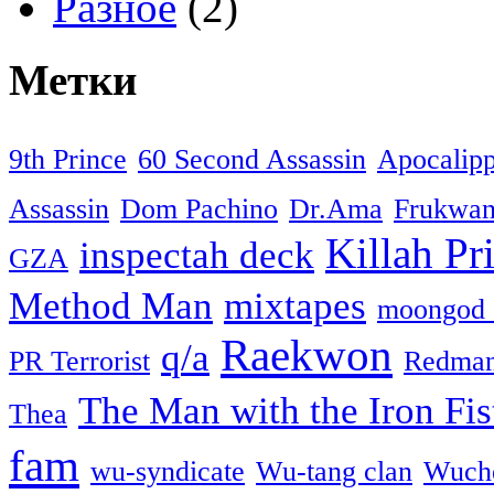
Разное
(2)
Метки
9th Prince
60 Second Assassin
Apocalip
Assassin
Dom Pachino
Dr.Ama
Frukwa
Killah Pri
inspectah deck
GZA
Method Man
mixtapes
moongod 
Raekwon
q/a
PR Terrorist
Redma
The Man with the Iron Fis
Thea
fam
wu-syndicate
Wu-tang clan
Wuch