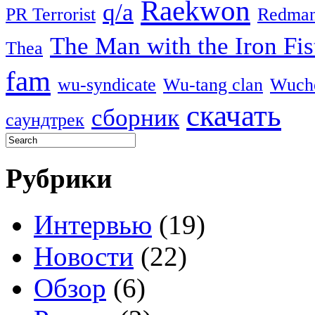
Raekwon
q/a
PR Terrorist
Redma
The Man with the Iron Fis
Thea
fam
wu-syndicate
Wu-tang clan
Wuch
скачать
сборник
саундтрек
Рубрики
Интервью
(19)
Новости
(22)
Обзор
(6)