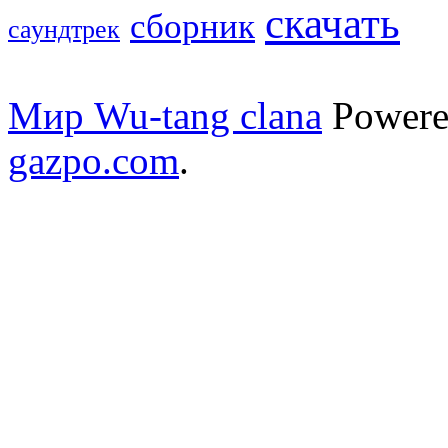
скачать
сборник
саундтрек
Мир Wu-tang clana
Powere
gazpo.com
.