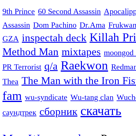
9th Prince
60 Second Assassin
Apocalip
Assassin
Dom Pachino
Dr.Ama
Frukwa
Killah Pri
inspectah deck
GZA
Method Man
mixtapes
moongod 
Raekwon
q/a
PR Terrorist
Redma
The Man with the Iron Fis
Thea
fam
wu-syndicate
Wu-tang clan
Wuch
скачать
сборник
саундтрек