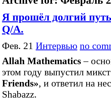
Archive for: Февраль 
Я прошёл долгий путь 
Q/A.
Фев. 21
Интервью
no com
Allah Mathematics
– осно
этом году выпустил микс
Friends»
, и ответил на не
Shabazz.