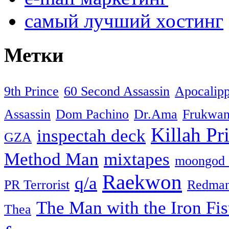
самый лучший хостинг
Метки
9th Prince
60 Second Assassin
Apocalip
Assassin
Dom Pachino
Dr.Ama
Frukwa
Killah Pri
inspectah deck
GZA
Method Man
mixtapes
moongod 
Raekwon
q/a
PR Terrorist
Redma
The Man with the Iron Fis
Thea